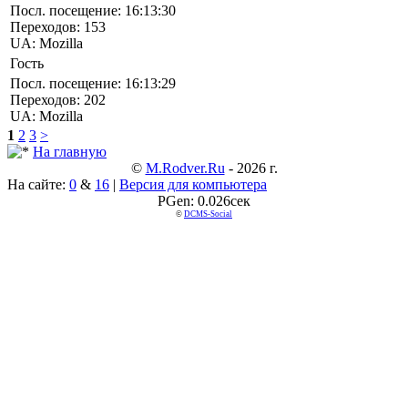
Посл. посещение:
16:13:30
Переходов:
153
UA:
Mozilla
Гость
Посл. посещение:
16:13:29
Переходов:
202
UA:
Mozilla
1
2
3
>
На главную
©
M.rodver.ru
- 2026 г.
На сайте:
0
&
16
|
Версия для компьютера
PGen: 0.026сек
©
DCMS-Social